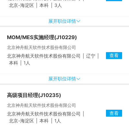
北京-海淀区
|
本科
|
3
人
展开
职位详情
MOM/MES实施经理(J10229)
北京神舟航天软件技术股份有限公司
查看
北京神舟航天软件技术股份有限公司
|
辽宁
|
本科
|
1
人
展开
职位详情
高级项目经理(J10235)
北京神舟航天软件技术股份有限公司
查看
北京神舟航天软件技术股份有限公司
|
北京-海淀区
|
本科
|
1
人